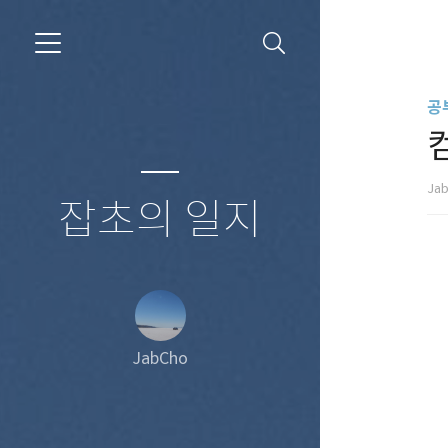
공
Ja
잡초의 일지
JabCho