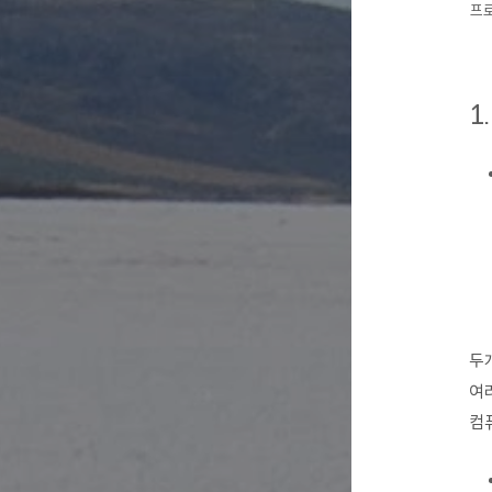
프로
1
두
여
컴